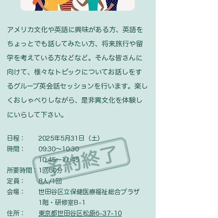
アメリカ文化や英語に興味がある方、英語を
ちょっとでも話してみたい方、将来旅行や留
学を考えている方などなど。そんな皆さんに
向けて、様々なトピックについてお話しをす
るグループ英会話セッションを行います。
楽し
くおしゃべりしながら
是非異文化を体験し
、
にいらして下さい。
日程： 2025年5月31日（
土
）
時間： 09
:30〜10:30
10:45〜11:45
所要時間：1回60分
​定員： 8人/1回
会場： 世田谷区立保健医療福祉総合プラザ
1階・研修室B-1
住所：
東京都世田谷区松原6-37-10