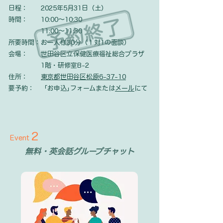
日程： 2025年5月31日（土）
時間： 10:00〜10:30
11:00〜11:30
所要時間：お一人様30分（１対1の面談）
​会場： 世田谷区立保健医療福祉総合プラザ
1階・研修室B-2
住所：
東京都世田谷区松原6-37-10
要予約： 「お申込｣フォームまたは
メール
にて
2
Event
無料・英会話グループチャット