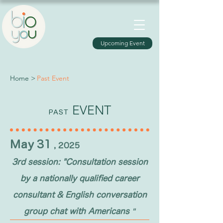
Upcoming Event
Home >
Past Event
EVENT
PAST
May
31
,
2025
3rd session: "Consultation session
by a nationally qualified career
consultant & English conversation
"
group chat with Americans